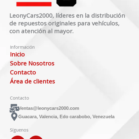
LeonyCars2000, líderes en la distribución
de repuestos originales para vehículos,
con atención al mayor.
Información
Inicio
Sobre Nosotros
Contacto
Área de clientes
Contacto
Ventas@leonycars2000.com
Guacara, Valencia, Edo carabobo, Venezuela
Síguenos
F
I