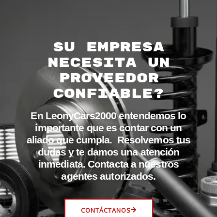
Su empresa
necesita un
proveedor
confiable?
En LeonyCars2000 entendemos lo
importante que es contar con un
aliado que cumpla. Resolvemos tus
dudas y te damos una atención
inmediata. Contacta a nuestros
agentes autorizados.
CONTÁCTANOS