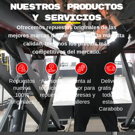
Nuestros productos
y servicios
Ofrecemos repuestos originales de las
mejores marcas del mercado y de la más alta
calidad, tenemos los precios más
competitivos del mercado.
Repuestos
Asesoría
Venta al
Delivery
nuevos
técnica en
mayor para
gratis para
100%
repuestos
empresas y
todo el
originales
talleres
estado
Carabobo