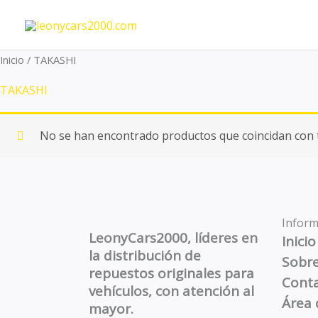
Ir
al
contenido
Inicio
/ TAKASHI
TAKASHI
No se han encontrado productos que coincidan con t
Inform
LeonyCars2000, líderes en
Inicio
la distribución de
Sobr
repuestos originales para
Cont
vehículos, con atención al
Área 
mayor.