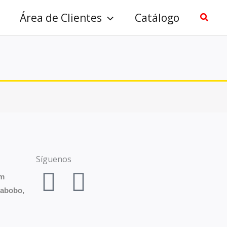
Área de Clientes
Catálogo
Busca
Síguenos
F
I
om
rabobo,
a
n